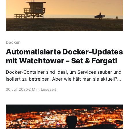
Docker
Automatisierte Docker-Updates
mit Watchtower – Set & Forget!
Docker-Container sind ideal, um Services sauber und
isoliert zu betreiben. Aber wie hält man sie aktuell?
Die manuelle Aktualisierung jedes einzelnen
30 Juli 2025
2 Min. Lesezeit
Containers ist auf Dauer mühsam – genau hier kommt
Watchtower ins Spiel. Mit diesem kleinen Helfer kann
man Container vollautomatisch aktualisieren lassen,
inklusive Benachrichtigung per E-Mail – und das mit
nur