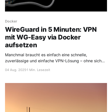
Docker
WireGuard in 5 Minuten: VPN
mit WG-Easy via Docker
aufsetzen
Manchmal braucht es einfach eine schnelle,
zuverlässige und einfache VPN-Lösung – ohne sich
durch 50 Seiten Doku zu kämpfen. Genau hier kommt
04 Aug. 2025
1 Min. Lesezeit
WG-Easy ins Spiel. Mit dieser schlanken Oberfläche
kann man WireGuard in wenigen Minuten
betriebsbereit machen. In diesem Beitrag zeige ich,
wie man WG-Easy mit einer simplen docker-
compose.yml betreibt