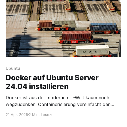
* und Best Practices beachtest Projektstruktur: Klar
und
Ubuntu
Docker auf Ubuntu Server
24.04 installieren
Docker ist aus der modernen IT-Welt kaum noch
wegzudenken. Containerisierung vereinfacht den
Betrieb, die Entwicklung und das Deployment von
21 Apr. 2025
2 Min. Lesezeit
Anwendungen enorm – und Ubuntu 24.04 ist eine
solide Basis für dein nächstes Projekt. In diesem