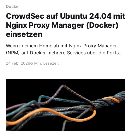
Docker
CrowdSec auf Ubuntu 24.04 mit
Nginx Proxy Manager (Docker)
einsetzen
Wenn in einem Homelab mit Nginx Proxy Manager
(NPM) auf Docker mehrere Services über die Ports
80 und 443 veröffentlicht werden, ist eine
24 Feb. 2026
5 Min. Lesezeit
zuverlässige Schutzschicht gegen Brute-Force-
Angriffe, Scanner, Bots und Exploits unerlässlich. In
diesem Beitrag zeige ich Schritt für Schritt: *
Installation von CrowdSec auf Ubuntu 24.04 *
Einbindung der Docker-Logs