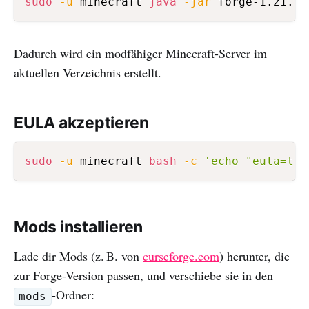
sudo
-u
 minecraft 
java
-jar
 forge-1.21.7-
Dadurch wird ein modfähiger Minecraft-Server im
aktuellen Verzeichnis erstellt.
EULA akzeptieren
sudo
-u
 minecraft 
bash
-c
'echo "eula=tru
Mods installieren
Lade dir Mods (z. B. von
curseforge.com
) herunter, die
zur Forge-Version passen, und verschiebe sie in den
-Ordner:
mods