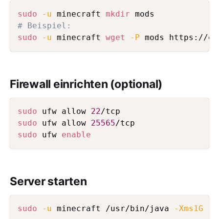
sudo
-u
 minecraft 
mkdir
# Beispiel:
sudo
-u
 minecraft 
wget
-P
Firewall einrichten (optional)
sudo
 ufw allow 
22
sudo
 ufw allow 
25565
sudo
 ufw 
enable
Server starten
sudo
-u
 minecraft /usr/bin/java 
-Xms1G
-X