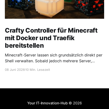
Crafty Controller für Minecraft
mit Docker und Traefik
bereitstellen
Minecraft-Server lassen sich grundsätzlich direkt per
Shell verwalten. Sobald jedoch mehrere Server,
unterschiedliche Versionen, Backups, Logs oder
08 Juni 2026
10 Min. Lesezeit
Benutzerzugriffe ins Spiel kommen, wird die
Verwaltung schnell unübersichtlich. Genau hier setzt
Crafty Controller an. Crafty Controller ist ein
webbasiertes Management-Panel für Minecraft-
Server. Es ermöglicht das Erstellen, Starten, Stoppen,
Überwachen und Verwalten von
Your IT-Innovation-Hub
© 2026