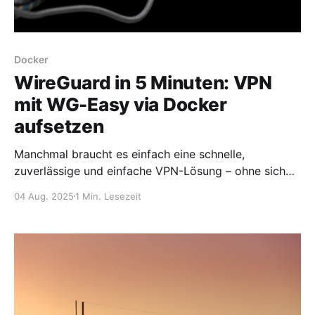
Docker
WireGuard in 5 Minuten: VPN
mit WG-Easy via Docker
aufsetzen
Manchmal braucht es einfach eine schnelle,
zuverlässige und einfache VPN-Lösung – ohne sich
durch 50 Seiten Doku zu kämpfen. Genau hier kommt
04 Aug. 2025
1 Min. Lesezeit
WG-Easy ins Spiel. Mit dieser schlanken Oberfläche
kann man WireGuard in wenigen Minuten
betriebsbereit machen. In diesem Beitrag zeige ich,
wie man WG-Easy mit einer simplen docker-
compose.yml betreibt