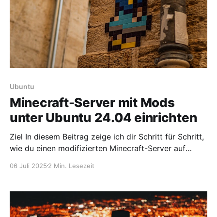
Ubuntu
Minecraft-Server mit Mods
unter Ubuntu 24.04 einrichten
Ziel In diesem Beitrag zeige ich dir Schritt für Schritt,
wie du einen modifizierten Minecraft-Server auf
einem Ubuntu 24.04 LTS-Server installierst. Du wirst:
06 Juli 2025
2 Min. Lesezeit
* den Server absichern, * Forge als Modloader
einrichten, * Mods installieren, * und den Server
automatisch starten lassen. Voraussetzungen * Ein
Ubuntu 24.04 LTS Server (Root-Zugriff oder sudo) *