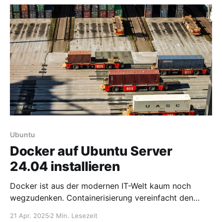
Volumes und Umgebungsvariablen sauber verwaltest
* und Best Practices beachtest Projektstruktur: Klar
und
Ubuntu
Docker auf Ubuntu Server
24.04 installieren
Docker ist aus der modernen IT-Welt kaum noch
wegzudenken. Containerisierung vereinfacht den
Betrieb, die Entwicklung und das Deployment von
21 Apr. 2025
2 Min. Lesezeit
Anwendungen enorm – und Ubuntu 24.04 ist eine