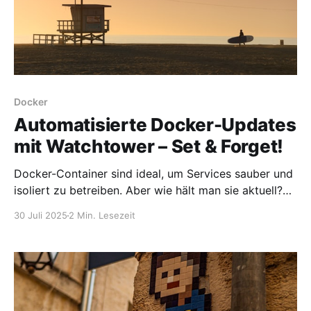
Docker
Automatisierte Docker-Updates
mit Watchtower – Set & Forget!
Docker-Container sind ideal, um Services sauber und
isoliert zu betreiben. Aber wie hält man sie aktuell?
Die manuelle Aktualisierung jedes einzelnen
30 Juli 2025
2 Min. Lesezeit
Containers ist auf Dauer mühsam – genau hier kommt
Watchtower ins Spiel. Mit diesem kleinen Helfer kann
man Container vollautomatisch aktualisieren lassen,
inklusive Benachrichtigung per E-Mail – und das mit
nur