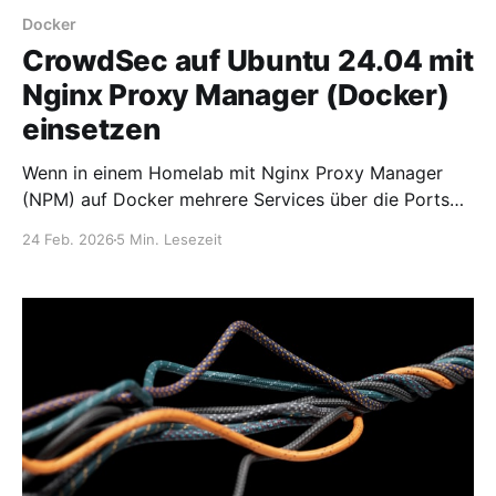
Docker
CrowdSec auf Ubuntu 24.04 mit
Nginx Proxy Manager (Docker)
einsetzen
Wenn in einem Homelab mit Nginx Proxy Manager
(NPM) auf Docker mehrere Services über die Ports
80 und 443 veröffentlicht werden, ist eine
24 Feb. 2026
5 Min. Lesezeit
zuverlässige Schutzschicht gegen Brute-Force-
Angriffe, Scanner, Bots und Exploits unerlässlich. In
diesem Beitrag zeige ich Schritt für Schritt: *
Installation von CrowdSec auf Ubuntu 24.04 *
Einbindung der Docker-Logs